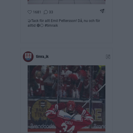
Dela Instagram 
1681
33
🤝Tack för allt Emil Pettersson! Då, nu och för
alltid 🔴⚪ #timraik
timra_ik