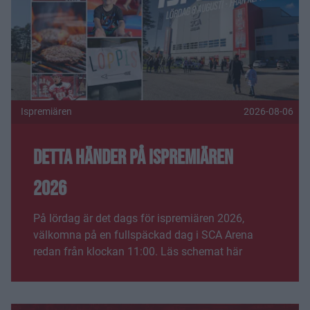
Ispremiären
2026-08-06
Detta händer på Ispremiären
2026
På lördag är det dags för ispremiären 2026,
välkomna på en fullspäckad dag i SCA Arena
redan från klockan 11:00. Läs schemat här
Fler nyheter