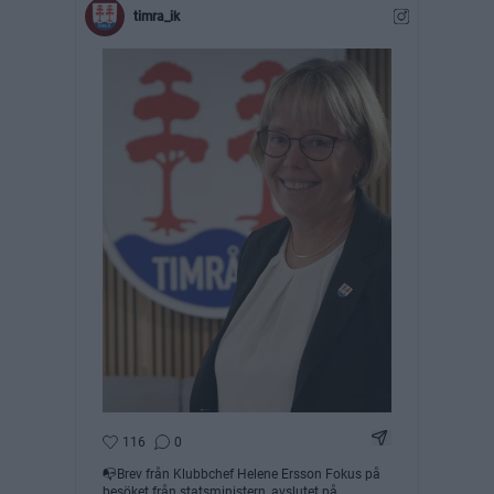
timra_ik
Dela Instagram 
116
0
📭Brev från Klubbchef Helene Ersson Fokus på
besöket från statsministern, avslutet på