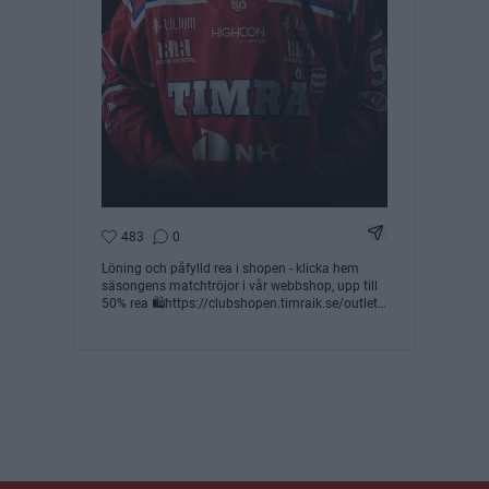
Dela Instagram 
483
0
Löning och påfylld rea i shopen - klicka hem
säsongens matchtröjor i vår webbshop, upp till
50% rea 🛍️https://clubshopen.timraik.se/outlet
#timraik