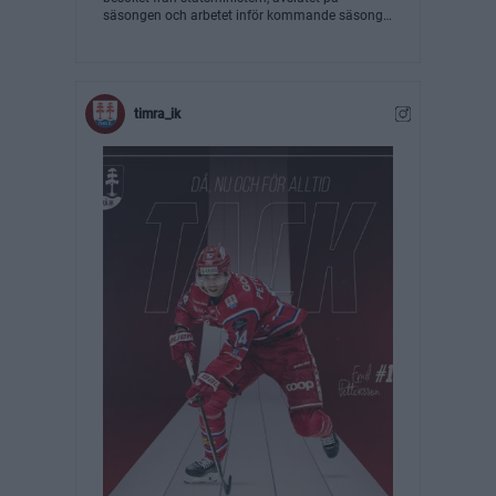
säsongen och arbetet inför kommande säsong.
Läs hela brevet på www.timraik.se #timraik
timra_ik