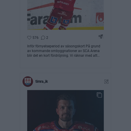
Dela Instagram 
576
2
Inför förnyelseperiod av säsongskort På grund
av kommande ombyggnationer av SCA Arena
blir det en kort fördröjning. Vi räknar med att
perioden för förnyelse kommer att starta i början
av April och den kommer att pågå fram tills den
30 juni. Från den 1 juli släpps reservationerna
upp för allmänheten att säkra. Har du
säsongskort skickas en förnyelselänk till
timra_ik
angiven mailadress ut där du kan förnya ditt
säsongskort enkelt och smidigt. Nytt för i år är
att det kommer att ingå pottbiljetter, till utvalda
matcher, i säsongskorten i stället för
medlemskap. Läs mer på www.timraik.se
Frågor? biljett@timraik.se #timraik