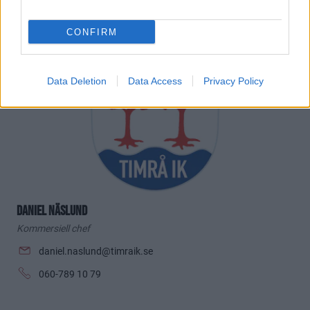
HÖR AV DIG TILL OSS!
CONFIRM
Data Deletion
Data Access
Privacy Policy
Daniel Näslund
Kommersiell chef
daniel.naslund@timraik.se
060-789 10 79