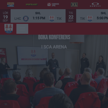
LÖR
TIS
SHL
SHL
19
22
1:15 PM
5:00 P
LHC
TIK
TIK
SEP.
SEP.
BOKA KONFERENS
I SCA ARENA