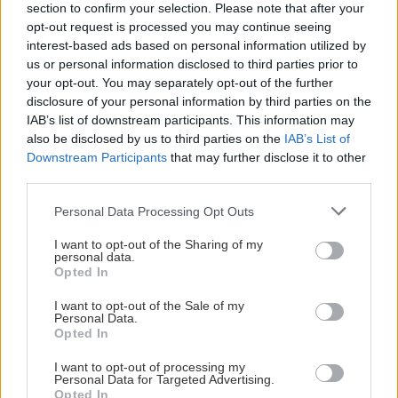
section to confirm your selection. Please note that after your
lunch, middag och hockeymatch. Kontakta oss så
opt-out request is processed you may continue seeing
hjälper vi till att ordna något som passar just er!
interest-based ads based on personal information utilized by
Visa mer
us or personal information disclosed to third parties prior to
Förtäring
your opt-out. You may separately opt-out of the further
disclosure of your personal information by third parties on the
Tillsammans med Arenarestaurangen kan vi anpassa
IAB’s list of downstream participants. This information may
upplägg kring lunch och fika så det passar just er och ert
also be disclosed by us to third parties on the
IAB’s List of
Downstream Participants
that may further disclose it to other
behov. Ni kan även boka middag och biljetter till en
third parties.
hockeymatch för teambuilding och en trevlig avslutning
Konferensrum Zäta
Konferensrum Lill-Strimma
på arbetsdagen.
Please note that this website/app uses one or more Google
Personal Data Processing Opt Outs
services and may gather and store information including but
Övrigt
not limited to your visit or usage behaviour. You may click to
I want to opt-out of the Sharing of my
Konferensrum
Konferen
personal data.
grant or deny consent to Google and its third-party tags to
Opted In
Vi har unika utrymmen som kan anpassas efter
use your data for below specified purposes in below Google
Zäta
Lill-Stri
förfrågan som till exempel logevåningen, ståplatsentrén,
consent section.
I want to opt-out of the Sale of my
Personal Data.
publikgångarna eller våra loger. Vi tar gärna emot
Opted In
• Upp till 35 personer
• Upp till 25 persone
förslag så tveka inte utan hör av er till oss för en
med bordsplacering
med bordsplacering
minnesvärd upplevelse!
I want to opt-out of processing my
Personal Data for Targeted Advertising.
Opted In