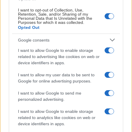
• Exklusiv och intim
• Exklusiv och intim
middagsupplevelse i
middagsupplevelse 
I want to opt-out of Collection, Use,
Retention, Sale, and/or Sharing of my
kombination med en
kombination med e
Personal Data that Is Unrelated with the
Purposes for which it was collected.
ishockeymatch
ishockeymatch
Opted Out
• Biosittning upp till 50
• Lagom och ljus lok
Google consents
personer
med 75 tums TV
skärm
I want to allow Google to enable storage
• Stor, ljus lokal med
related to advertising like cookies on web or
75 tums TV skärm
Inkl. fritt Wi-Fi,
device identifiers in apps.
uppkoppling till TV-
Inkl. fritt Wi-Fi,
I want to allow my user data to be sent to
skärm både trådlöst
Google for online advertising purposes.
uppkoppling till TV-
samt via HDMI
skärm både trådlöst
I want to allow Google to send me
samt via HDMI
personalized advertising.
Visa mer
Visa mer
I want to allow Google to enable storage
related to analytics like cookies on web or
device identifiers in apps.