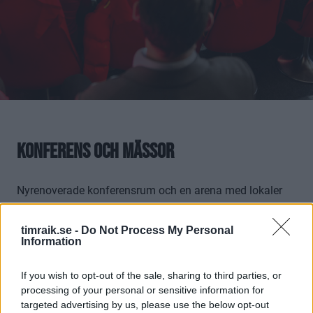
Konferens och mässor
Nyrenoverade konferensrum och en arena med lokaler
som väcker både minnen och känslor hittar ni i SCA
Arena. Gratis parkering, nära till E4 och en restaurang i
timraik.se -
Do Not Process My Personal
Information
samma byggnad gör att vi kan erbjuda en bra och
anpassad konferensupplevelse som passar just er och
If you wish to opt-out of the sale, sharing to third parties, or
ert behov. Vi är flexibla och ordnar allt från möten för en
processing of your personal or sensitive information for
mindre grupp i en loge, biosittning i vår ljusa Zäta-loge
targeted advertising by us, please use the below opt-out
eller en kombination av en heldagskonferens med fika,