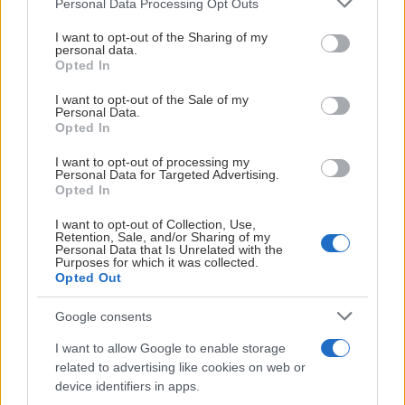
Personal Data Processing Opt Outs
matchvärden. Finns
plan 2 bredvid
services and may gather and store information including but
not limited to your visit or usage behaviour. You may click to
I want to opt-out of the Sharing of my
tillgänglig på plan 3
restaurangen.
personal data.
grant or deny consent to Google and its third-party tags to
på logevåningen.
Opted In
use your data for below specified purposes in below Google
För 20-30
consent section.
personer med
För 26 personer
I want to opt-out of the Sale of my
Personal Data.
tillhörande
med egna
Opted In
sittplatser på
sittplatser på
I want to opt-out of processing my
läktaren
läktaren.
Personal Data for Targeted Advertising.
Middag och
Du kan se hela
Opted In
kaffe
matchen inne
I want to opt-out of Collection, Use,
Tränarbesök
från logen med
Retention, Sale, and/or Sharing of my
inför match
Personal Data that Is Unrelated with the
utsikt över hela
Purposes for which it was collected.
Konferensutru
isen
Opted Out
finns att tillgå
Middag och
kaffe
Google consents
Visa mer
Visa mer
Tränarbesök
I want to allow Google to enable storage
inför match
related to advertising like cookies on web or
Konferensutrustning
device identifiers in apps.
finns att tillgå