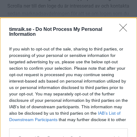
Scrolla ner till den loge du är intresserad av och kontakta
sedan marknadsavdelningen för att se om logen som du
är intresserad av är ledigt just den match du tänkt. Ring
på Telefon 060-789 10 00 alternativt så ringer/mailar du
timraik.se -
Do Not Process My Personal
Information
Visa mer
direkt till en säljare.
If you wish to opt-out of the sale, sharing to third parties, or
processing of your personal or sensitive information for
targeted advertising by us, please use the below opt-out
section to confirm your selection. Please note that after your
opt-out request is processed you may continue seeing
Matchvärdslogen
Z-Logen
Pelle Hallin-logen
Bulla-
interest-based ads based on personal information utilized by
us or personal information disclosed to third parties prior to
your opt-out. You may separately opt-out of the further
disclosure of your personal information by third parties on the
Matchvärdslogen
Z-Loge
IAB’s list of downstream participants. This information may
also be disclosed by us to third parties on the
IAB’s List of
Downstream Participants
that may further disclose it to other
Matchvärdslogen –
Z-logen –
third parties.
Vår nybyggda
Konferensloge som
hörnloge för
finns tillgänglig på
Please note that this website/app uses one or more Google