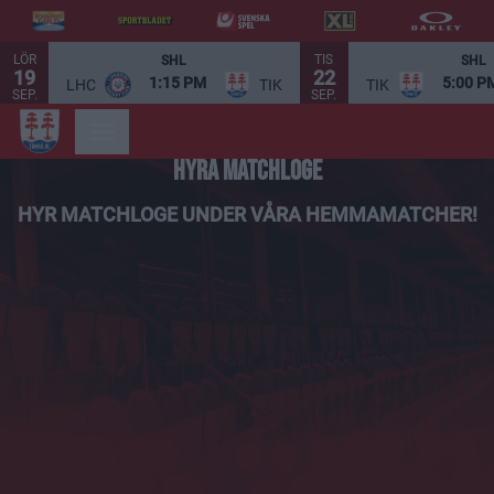
LÖR
TIS
SHL
SHL
19
22
1:15 PM
5:00 P
LHC
TIK
TIK
SEP.
SEP.
HYRA MATCHLOGE
HYR MATCHLOGE UNDER VÅRA HEMMAMATCHER!