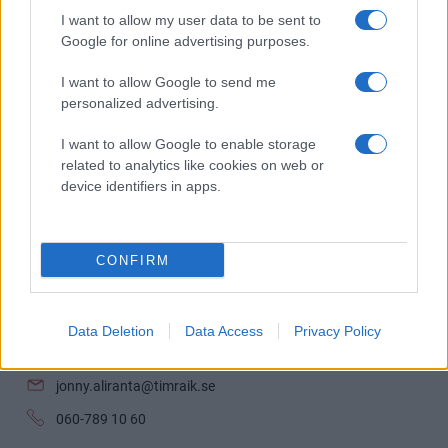
VILL DU HYRA LOGE? HÖR AV DIG TILL OSS!
I want to allow my user data to be sent to
Google for online advertising purposes.
I want to allow Google to send me
personalized advertising.
I want to allow Google to enable storage
related to analytics like cookies on web or
device identifiers in apps.
CONFIRM
Jonny Aliranta
Data Deletion
Data Access
Privacy Policy
Marknad
jonny.aliranta@timraik.se
060-789 10 60