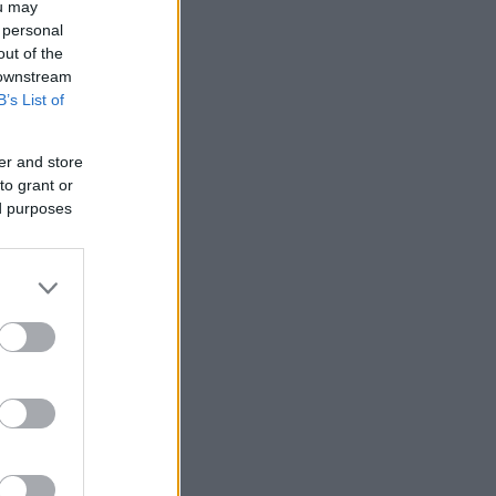
ou may
 personal
out of the
 downstream
B’s List of
er and store
to grant or
ed purposes