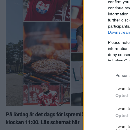
confirm you
continue se
information 
further disc
participants
Downstream 
Please note
information 
deny consent
in below Go
Persona
I want t
Opted 
I want t
På lördag är det dags för ispremiären 2026, välkomna
Opted 
klockan 11:00. Läs schemat här
I want 