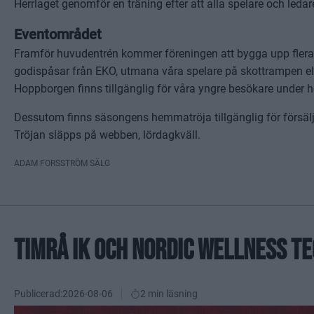
Herrlaget genomför en träning efter att alla spelare och leda
Eventområdet
Framför huvudentrén kommer föreningen att bygga upp flera t
godispåsar från EKO, utmana våra spelare på skottrampen e
Hoppborgen finns tillgänglig för våra yngre besökare under h
Dessutom finns säsongens hemmatröja tillgänglig för försäljn
Tröjan släpps på webben, lördagkväll.
ADAM FORSSTRÖM SÄLG
TIMRÅ IK OCH NORDIC WELLNESS 
Publicerad:
2026-08-06
2 min läsning