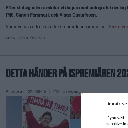
Efter slutsignalen avslutar vi dagen med autografskrivning
Pilö, Simon Forsmark och Viggo Gustafsson.
Var med oss i den sista hemmamatchen innan jul -
Säkra era
ADAM FORSSTRÖM SÄLG
DETTA HÄNDER PÅ ISPREMIÄREN 20
Publicerad:
2026-08-06
2 min läsning
timraik.se
If you wish 
sensitive in