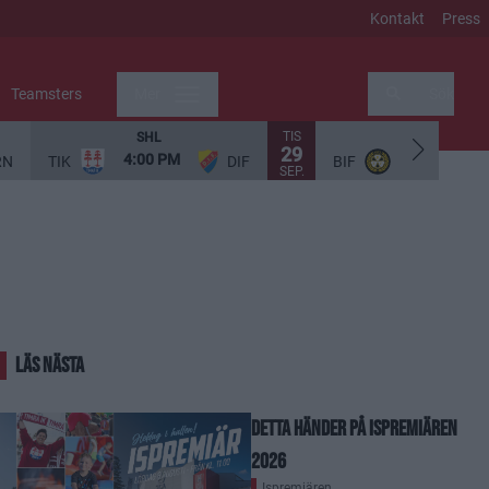
Kontakt
Press
Teamsters
Mer
Sök
TIS
SHL
SHL
29
4:00 PM
5:00 PM
RN
TIK
DIF
BIF
SEP.
LÄS NÄSTA
Detta händer på Ispremiären
2026
Ispremiären