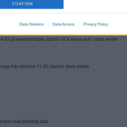
CONFIRM
Stora entrén + framför stora entrén
Norra långsidan öppen för sittplats
Data Deletion
Data Access
Privacy Policy
14:00 på eventområdet utanför SCA Arena och i stora entrén
ings från klockan 11:00 utanför stora entrén.
mmans med befintlig stab.