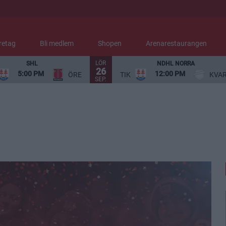
retag
Bli medlem
Shopen
Arenarestaurangen
LÖR
SHL
NDHL NORRA
26
5:00 PM
12:00 PM
ÖRE
TIK
KVA
SEP.