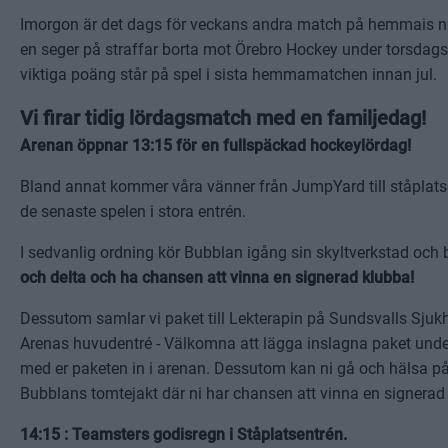
Imorgon är det dags för veckans andra match på hemmais 
en seger på straffar borta mot Örebro Hockey under torsdags
viktiga poäng står på spel i sista hemmamatchen innan jul.
Vi firar tidig lördagsmatch med en familjedag!
Arenan öppnar 13:15 för en fullspäckad hockeylördag!
Bland annat kommer våra vänner från JumpYard till ståplatse
de senaste spelen i stora entrén.
I sedvanlig ordning kör Bubblan igång sin skyltverkstad och b
och delta och ha chansen att vinna en signerad klubba!
Dessutom samlar vi paket till Lekterapin på Sundsvalls Sjukh
Arenas huvudentré - Välkomna att lägga inslagna paket under v
med er paketen in i arenan. Dessutom kan ni gå och hälsa på
Bubblans tomtejakt där ni har chansen att vinna en signerad 
14:15 : Teamsters godisregn i Ståplatsentrén.