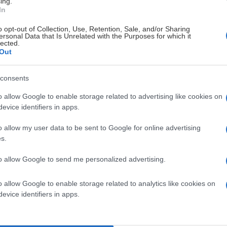
ing.
In
Plats
o opt-out of Collection, Use, Retention, Sale, and/or Sharing
Framför stora entrén
ersonal Data that Is Unrelated with the Purposes for which it
lected.
Out
Framför stora entrén
consents
Framför stora entrén
o allow Google to enable storage related to advertising like cookies on
Framför stora entrén
evice identifiers in apps.
Stora entrén
o allow my user data to be sent to Google for online advertising
s.
Framför stora entrén
to allow Google to send me personalized advertising.
Framför stora entrén
o allow Google to enable storage related to analytics like cookies on
evice identifiers in apps.
Framför stora entrén
Stora entrén