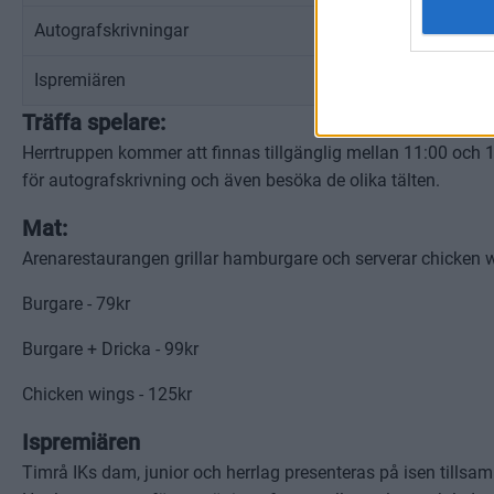
Autografskrivningar
11:00 - 14:00
Ispremiären
15:00 - 16:30
Träffa spelare:
Herrtruppen kommer att finnas tillgänglig mellan 11:00 och 
för autografskrivning och även besöka de olika tälten.
Mat:
Arenarestaurangen grillar hamburgare och serverar chicken w
Burgare - 79kr
Burgare + Dricka - 99kr
Chicken wings - 125kr
Ispremiären
Timrå IKs dam, junior och herrlag presenteras på isen tillsa