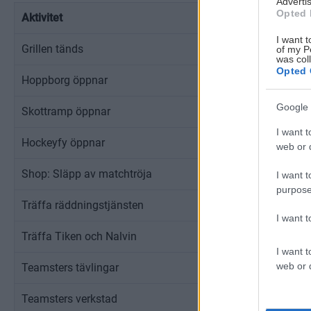
Advertis
Opted 
Aktivitet
Tid
I want t
Grillen tänds
11:00 - 15:00
of my P
was col
Opted 
Hoppborg öppnar
11:00 - 14:30
Google 
Skottramp öppnar
11:00 - 14:30
I want t
Hockeyfy öppnar
11:00 - 14:30
web or d
Shop: Släpp av matchtröja
11:00 - 16:00
I want t
purpose
Träffa räddningstjänsten
11:00 - 14:30
I want 
Träffa Tiken och Nalvin
11:00 - 14:30
I want t
web or d
Teamsters tävlingar
11:00 - 14:30
Teamsters verkstad
11:00 - 14:30