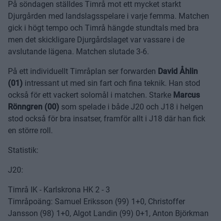
På söndagen ställdes Timrå mot ett mycket starkt
Djurgården med landslagsspelare i varje femma. Matchen
gick i högt tempo och Timrå hängde stundtals med bra
men det skickligare Djurgårdslaget var vassare i de
avslutande lägena. Matchen slutade 3-6.
På ett individuellt Timråplan ser forwarden
David Åhlin
(01)
intressant ut med sin fart och fina teknik. Han stod
också för ett vackert solomål i matchen. Starke
Marcus
Rönngren (00)
som spelade i både J20 och J18 i helgen
stod också för bra insatser, framför allt i J18 där han fick
en större roll.
Statistik:
J20:
Timrå IK - Karlskrona HK 2 - 3
Timråpoäng: Samuel Eriksson (99) 1+0, Christoffer
Jansson (98) 1+0, Algot Landin (99) 0+1, Anton Björkman