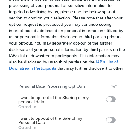
processing of your personal or sensitive information for
targeted advertising by us, please use the below opt-out
section to confirm your selection. Please note that after your
opt-out request is processed you may continue seeing
Partners
interest-based ads based on personal information utilized by
us or personal information disclosed to third parties prior to
Timrå IK kan med stor glädje välkomna Nordic
your opt-out. You may separately opt-out of the further
disclosure of your personal information by third parties on the
Wellness som ny Huvudpartner till föreningen.
IAB’s list of downstream participants. This information may
Parterna har tecknat ett treårigt samarbetsavtal
also be disclosed by us to third parties on the
IAB’s List of
som sträcker sig över de kommande tre säsongerna
Downstream Participants
that may further disclose it to other
och bygger på en gemensam ambition att skapa
third parties.
långsiktiga förutsättningar för utveckling – både på
Please note that this website/app uses one or more Google
Personal Data Processing Opt Outs
och utanför isen.
services and may gather and store information including but
not limited to your visit or usage behaviour. You may click to
I want to opt-out of the Sharing of my
personal data.
Partnerskapet är betydligt mer än en traditionell sponsring.
grant or deny consent to Google and its third-party tags to
Opted In
use your data for below specified purposes in below Google
Förutom en stark exponering på herrlagets matchtröjor
consent section.
I want to opt-out of the Sale of my
innebär samarbetet också att Timrå IK representationslag
Personal Data.
får tillgång till Nordic Wellness träningsanläggningar över
Opted In
hela Sverige. Det ger spelare och ledare en trygg och