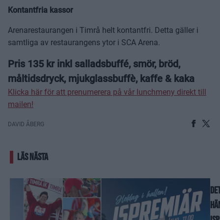
Kontantfria kassor
Arenarestaurangen i Timrå helt kontantfri. Detta gäller i
samtliga av restaurangens ytor i SCA Arena.
Pris 135 kr inkl salladsbuffé, smör, bröd,
måltidsdryck, mjukglassbuffè, kaffe & kaka
Klicka här för att prenumerera på vår lunchmeny direkt till
mailen!
DAVID ÅBERG
LÄS NÄSTA
De
hä
Is