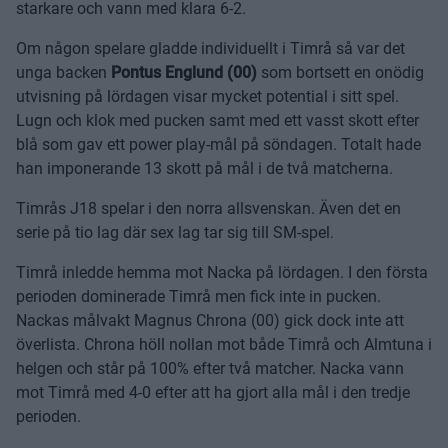
starkare och vann med klara 6-2.
Om någon spelare gladde individuellt i Timrå så var det
unga backen
Pontus Englund (00)
som bortsett en onödig
utvisning på lördagen visar mycket potential i sitt spel.
Lugn och klok med pucken samt med ett vasst skott efter
blå som gav ett power play-mål på söndagen. Totalt hade
han imponerande 13 skott på mål i de två matcherna.
Timrås J18 spelar i den norra allsvenskan. Även det en
serie på tio lag där sex lag tar sig till SM-spel.
Timrå inledde hemma mot Nacka på lördagen. I den första
perioden dominerade Timrå men fick inte in pucken.
Nackas målvakt Magnus Chrona (00) gick dock inte att
överlista. Chrona höll nollan mot både Timrå och Almtuna i
helgen och står på 100% efter två matcher. Nacka vann
mot Timrå med 4-0 efter att ha gjort alla mål i den tredje
perioden.