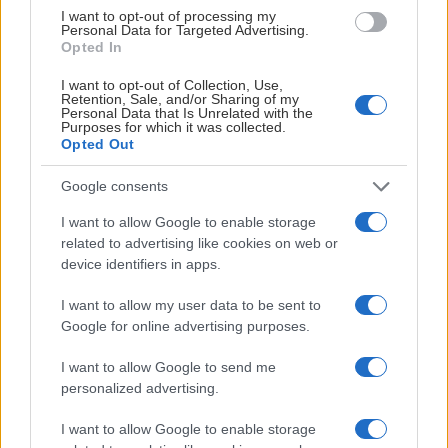
I want to opt-out of processing my
kvalitativ träningsmiljö, både i vardagen och under resor,
Personal Data for Targeted Advertising.
Opted In
samtidigt som det skapar bästa möjliga förutsättningar för
prestation, återhämtning och utveckling.
I want to opt-out of Collection, Use,
Retention, Sale, and/or Sharing of my
Personal Data that Is Unrelated with the
Nordic Wellness är en av Sveriges största friskvårdskedjor
Purposes for which it was collected.
med över 440 klubbar och närmare 600 000 medlemmar.
Opted Out
Med fokus på rörelseglädje, hälsa och gemenskap arbetar
Google consents
företaget för att göra träning tillgänglig för människor i
hela landet. Det är värderingar som ligger nära Timrå IK
I want to allow Google to enable storage
syn på utveckling – både för elitidrottare och människor i
related to advertising like cookies on web or
vardagen.
device identifiers in apps.
–
Vi är väldigt glada över att välkomna Nordic Wellness till
I want to allow my user data to be sent to
Google for online advertising purposes.
Timrå IK-familjen. Att de väljer att gå in som Huvudpartner
i ett treårigt avtal visar ett stort förtroende för vår
I want to allow Google to send me
verksamhet och den riktning vi är på väg. Det här är ett
personalized advertising.
partnerskap som bygger på betydligt mer än synlighet. Vi
I want to allow Google to enable storage
delar synen på vikten av hälsa, utveckling och