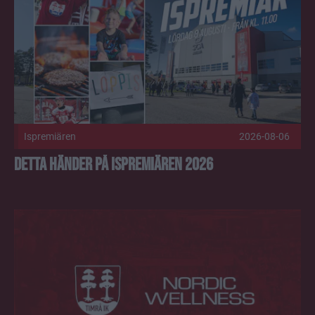
Ispremiären
2026-08-06
Detta händer på Ispremiären 2026
Timrå IK och Nordic Wellness tecknar treårigt huvudpartner