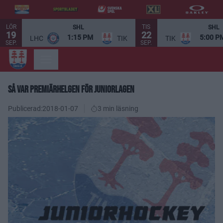
LÖR
TIS
SHL
SHL
19
22
1:15 PM
5:00 P
LHC
TIK
TIK
SEP.
SEP.
SÅ VAR PREMIÄRHELGEN FÖR JUNIORLAGEN
Publicerad:
2018-01-07
3 min läsning