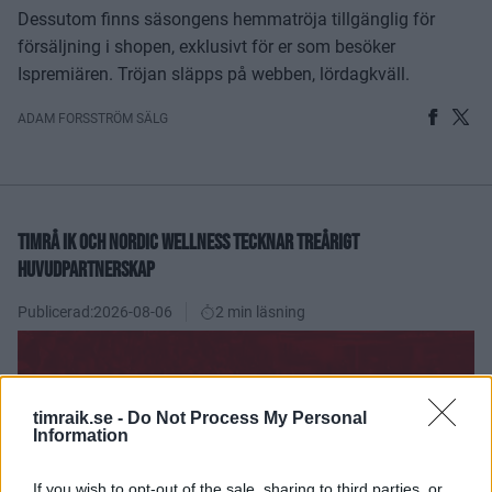
Dessutom finns säsongens hemmatröja tillgänglig för
försäljning i shopen, exklusivt för er som besöker
Ispremiären. Tröjan släpps på webben, lördagkväll.
ADAM FORSSTRÖM SÄLG
TIMRÅ IK OCH NORDIC WELLNESS TECKNAR TREÅRIGT
HUVUDPARTNERSKAP
Publicerad:
2026-08-06
2 min läsning
timraik.se -
Do Not Process My Personal
Information
If you wish to opt-out of the sale, sharing to third parties, or