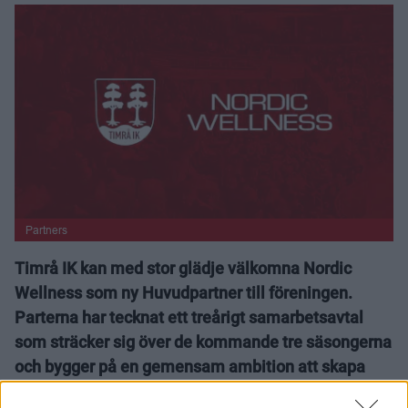
Partners
Timrå IK kan med stor glädje välkomna Nordic
Wellness som ny Huvudpartner till föreningen.
Parterna har tecknat ett treårigt samarbetsavtal
som sträcker sig över de kommande tre säsongerna
och bygger på en gemensam ambition att skapa
långsiktiga förutsättningar för utveckling – både på