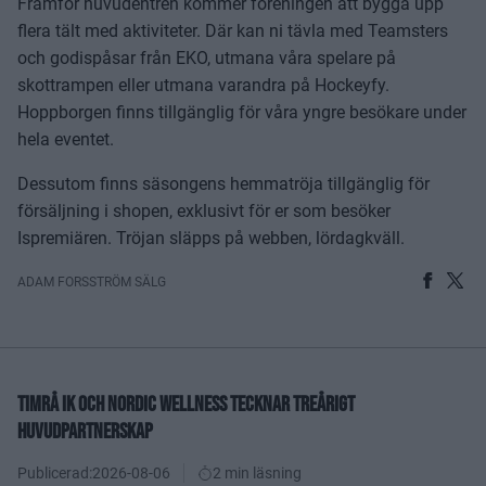
Framför huvudentrén kommer föreningen att bygga upp
flera tält med aktiviteter. Där kan ni tävla med Teamsters
och godispåsar från EKO, utmana våra spelare på
skottrampen eller utmana varandra på Hockeyfy.
Hoppborgen finns tillgänglig för våra yngre besökare under
hela eventet.
Dessutom finns säsongens hemmatröja tillgänglig för
försäljning i shopen, exklusivt för er som besöker
Ispremiären. Tröjan släpps på webben, lördagkväll.
ADAM FORSSTRÖM SÄLG
TIMRÅ IK OCH NORDIC WELLNESS TECKNAR TREÅRIGT
HUVUDPARTNERSKAP
Publicerad:
2026-08-06
2 min läsning