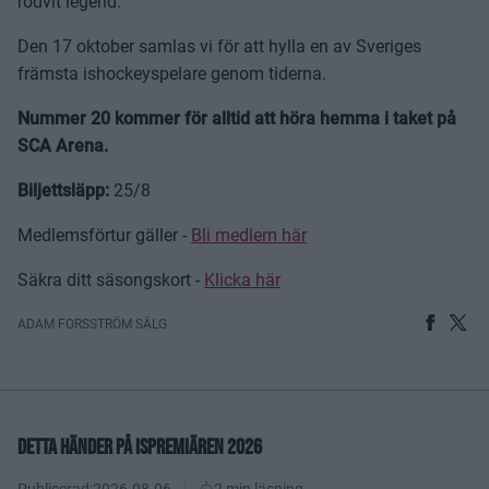
rödvit legend.
Den 17 oktober samlas vi för att hylla en av Sveriges
främsta ishockeyspelare genom tiderna.
Nummer 20 kommer för alltid att höra hemma i taket på
SCA Arena.
Biljettsläpp:
25/8
Medlemsförtur gäller -
Bli medlem här
Säkra ditt säsongskort -
Klicka här
ADAM FORSSTRÖM SÄLG
DETTA HÄNDER PÅ ISPREMIÄREN 2026
Publicerad:
2026-08-06
2 min läsning