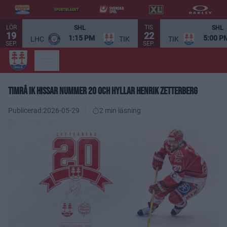
LÖR
TIS
SHL
SHL
19
22
1:15 PM
5:00 P
LHC
TIK
TIK
SEP.
SEP.
TIMRÅ IK HISSAR NUMMER 20 OCH HYLLAR HENRIK ZETTERBERG
Publicerad:
2026-05-29
2 min läsning