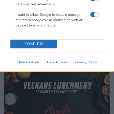
välkomna till den rödvita familjen och ser fram emot att
personalized advertising.
tillsammans fortsätta utveckla framtidens Timrå IK – på
och utanför isen.
I want to allow Google to enable storage
related to analytics like cookies on web or
ADAM FORSSTRÖM SÄLG
device identifiers in apps.
CONFIRM
LUNCHMENY VECKA 32
Data Deletion
Data Access
Privacy Policy
Publicerad:
2026-08-04
1 min läsning