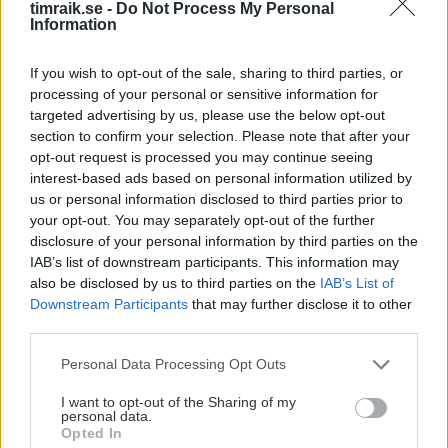
och utanför isen.
timraik.se -
Do Not Process My Personal
Information
Partnerskapet är betydligt mer än en traditionell sponsring.
If you wish to opt-out of the sale, sharing to third parties, or
Förutom en stark exponering på herrlagets matchtröjor
processing of your personal or sensitive information for
innebär samarbetet också att Timrå IK representationslag
targeted advertising by us, please use the below opt-out
får tillgång till Nordic Wellness träningsanläggningar över
section to confirm your selection. Please note that after your
hela Sverige. Det ger spelare och ledare en trygg och
opt-out request is processed you may continue seeing
kvalitativ träningsmiljö, både i vardagen och under resor,
interest-based ads based on personal information utilized by
us or personal information disclosed to third parties prior to
samtidigt som det skapar bästa möjliga förutsättningar för
your opt-out. You may separately opt-out of the further
prestation, återhämtning och utveckling.
disclosure of your personal information by third parties on the
IAB’s list of downstream participants. This information may
Nordic Wellness är en av Sveriges största friskvårdskedjor
also be disclosed by us to third parties on the
IAB’s List of
med över 440 klubbar och närmare 600 000 medlemmar.
Downstream Participants
that may further disclose it to other
Med fokus på rörelseglädje, hälsa och gemenskap arbetar
third parties.
företaget för att göra träning tillgänglig för människor i
Please note that this website/app uses one or more Google
Personal Data Processing Opt Outs
hela landet. Det är värderingar som ligger nära Timrå IK
services and may gather and store information including but
syn på utveckling – både för elitidrottare och människor i
not limited to your visit or usage behaviour. You may click to
I want to opt-out of the Sharing of my
vardagen.
personal data.
grant or deny consent to Google and its third-party tags to
Opted In
use your data for below specified purposes in below Google