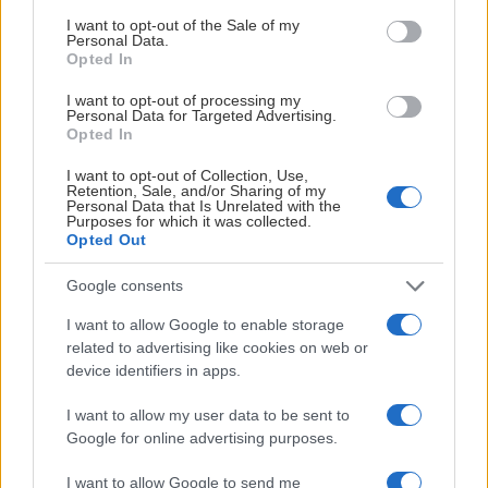
–
Vi är väldigt glada över att välkomna Nordic Wellness till
consent section.
I want to opt-out of the Sale of my
Timrå IK-familjen. Att de väljer att gå in som Huvudpartner
Personal Data.
Opted In
i ett treårigt avtal visar ett stort förtroende för vår
verksamhet och den riktning vi är på väg. Det här är ett
I want to opt-out of processing my
Personal Data for Targeted Advertising.
partnerskap som bygger på betydligt mer än synlighet. Vi
Opted In
delar synen på vikten av hälsa, utveckling och
långsiktighet, samtidigt som Nordic Wellness kan erbjuda
I want to opt-out of Collection, Use,
Retention, Sale, and/or Sharing of my
våra representationslag fantastiska träningsmöjligheter
Personal Data that Is Unrelated with the
Purposes for which it was collected.
över hela Sverige. Det skapar ett mervärde både i vardagen
Opted Out
och under våra resor
, säger
Daniel Näslund
, kommersiell
chef i Timrå IK.
Google consents
I want to allow Google to enable storage
Det treåriga avtalet skapar en stabil grund för ett
related to advertising like cookies on web or
långsiktigt samarbete där båda parter vill bidra till
device identifiers in apps.
utveckling, engagemang och hållbara prestationer. För
Timrå IK är valet av partner lika mycket en fråga om
I want to allow my user data to be sent to
gemensamma värderingar som kommersiellt
Google for online advertising purposes.
samarbete.Timrå IK hälsar Nordic Wellness varmt
I want to allow Google to send me