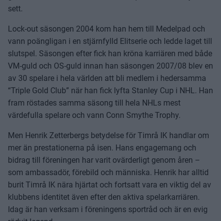
sett.
Lock-out säsongen 2004 kom han hem till Medelpad och
vann poängligan i en stjärnfylld Elitserie och ledde laget till
slutspel. Säsongen efter fick han kröna karriären med både
VM-guld och OS-guld innan han säsongen 2007/08 blev en
av 30 spelare i hela världen att bli medlem i hedersamma
“Triple Gold Club” när han fick lyfta Stanley Cup i NHL. Han
fram röstades samma säsong till hela NHLs mest
värdefulla spelare och vann Conn Smythe Trophy.
Men Henrik Zetterbergs betydelse för Timrå IK handlar om
mer än prestationerna på isen. Hans engagemang och
bidrag till föreningen har varit ovärderligt genom åren –
som ambassadör, förebild och människa. Henrik har alltid
burit Timrå IK nära hjärtat och fortsatt vara en viktig del av
klubbens identitet även efter den aktiva spelarkarriären.
Idag är han verksam i föreningens sportråd och är en evig