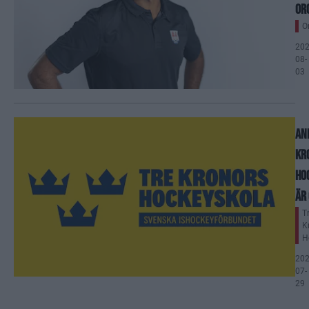
or
O
202
08-
03
An
Kr
Ho
är
T
K
H
202
07-
29