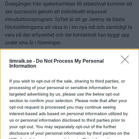
Övergången från spelarkarriären till arbetslivet kommer att
ske successivt genom ett individuellt anpassat
introduktionsprogram. Syftet är att ge Jeremy de bästa
förutsättningarna att växa in i sin nya roll och samtidigt ta
vara på den erfarenhet och det kontaktnät han byggt upp
under sina år i föreningen.
I sitt nya uppdrag kommer Jeremy bland annat att arbeta
timraik.se -
Do Not Process My Personal
nära klubbens partners, bidra i Teamsters samhällsarbete
Information
och vara en viktig resurs inom Timrå IK
ungdomsverksamhet. Hans erfarenheter från elitidrotten,
If you wish to opt-out of the sale, sharing to third parties, or
tillsammans med hans starka relation till föreningen och
processing of your personal or sensitive information for
människorna runt den, gör honom till en naturlig
targeted advertising by us, please use the below opt-out
section to confirm your selection. Please note that after your
ambassadör för Timrå IK.
opt-out request is processed you may continue seeing
interest-based ads based on personal information utilized by
–
Timrå IK har varit mitt hem under en stor del av mitt liv
us or personal information disclosed to third parties prior to
och den här föreningen betyder otroligt mycket för mig och
your opt-out. You may separately opt-out of the further
min familj. Att få möjligheten att fortsätta vara en del av
disclosure of your personal information by third parties on the
klubben, fast i en ny roll, känns både inspirerande och