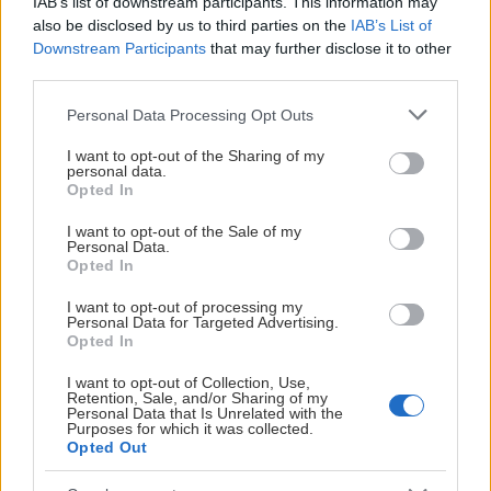
IAB’s list of downstream participants. This information may
väldigt motiverande. Jag ser fram emot att lära mig nya
also be disclosed by us to third parties on the
IAB’s List of
Downstream Participants
that may further disclose it to other
saker, träffa ännu fler människor runt föreningen och
third parties.
fortsätta bidra till Timrå IK utveckling
, säger Jeremy
Boyce.
Please note that this website/app uses one or more Google
Personal Data Processing Opt Outs
services and may gather and store information including but
Sportchef Kent Norberg ser satsningen som ett naturligt
not limited to your visit or usage behaviour. You may click to
I want to opt-out of the Sharing of my
personal data.
steg för både Jeremy och föreningen.
grant or deny consent to Google and its third-party tags to
Opted In
use your data for below specified purposes in below Google
–
Jeremy har under många år varit en ledare, både på isen
consent section.
I want to opt-out of the Sale of my
Personal Data.
och i omklädningsrummet. Han står för de värderingar vi
Opted In
vill att Timrå IK ska förknippas med. Att vi nu kan erbjuda
honom en fortsatt framtid i föreningen är positivt för alla
I want to opt-out of processing my
Personal Data for Targeted Advertising.
parter. Vi tar tillvara på viktig kompetens samtidigt som vi
Opted In
visar att vi vill bygga långsiktigt och skapa möjligheter
I want to opt-out of Collection, Use,
även efter spelarkarriären.
Retention, Sale, and/or Sharing of my
Personal Data that Is Unrelated with the
Purposes for which it was collected.
Välkommen Jeremy!
Opted Out
ADAM FORSSTRÖM SÄLG