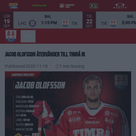
LÖR
TIS
SHL
SHL
19
22
1:15 PM
5:00 P
LHC
TIK
TIK
SEP.
SEP.
JACOB OLOFSSON ÅTERVÄNDER TILL TIMRÅ IK
Publicerad:
2020-11-18
1 min läsning