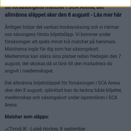
till försäsongens matcher i SCA Arena, det
allmänna släppet sker den 8 augusti - Läs mer här
Äntligen börjar det vankas hockeysäsong och vi närmar
oss säsongens första biljettsläpp. Vi kommer under
försäsongen att spela minst två matcher på hemmais.
Matcherna ingår för dig som har säsongskort.
Medlemmar kan säkra sina platser redan fredagen den 7
augusti, det skickas då ut länk till den mailadress du
angivit i medlemskapet.
Det allmänna biljettsläppet för försäsongen i SCA Arena
sker den 8 augusti, självklart kan du teckna både biljetter,
medlemskap och säsongskort under ispremiären i SCA
Arena.
Matcher som släpps:
🏒Timrå IK - Luleå Hockey, 8 september