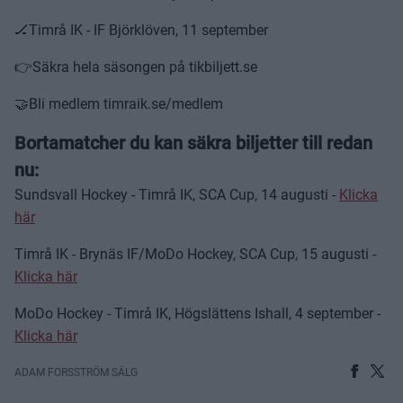
🏒Timrå IK - IF Björklöven, 11 september
👉Säkra hela säsongen på tikbiljett.se
🤝Bli medlem timraik.se/medlem
Bortamatcher du kan säkra biljetter till redan
nu:
Sundsvall Hockey - Timrå IK, SCA Cup, 14 augusti -
Klicka
här
Timrå IK - Brynäs IF/MoDo Hockey, SCA Cup, 15 augusti -
Klicka här
MoDo Hockey - Timrå IK, Högslättens Ishall, 4 september -
Klicka här
ADAM FORSSTRÖM SÄLG