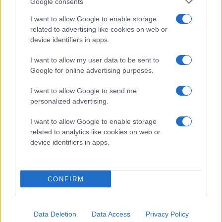
Google consents
I want to allow Google to enable storage
related to advertising like cookies on web or
device identifiers in apps.
BILJETTSLÄPP: FÖRSÄSONG I SCA ARENA
I want to allow my user data to be sent to
Publicerad:
2026-07-31
1 min läsning
Google for online advertising purposes.
I want to allow Google to send me
personalized advertising.
I want to allow Google to enable storage
related to analytics like cookies on web or
device identifiers in apps.
CONFIRM
Biljettsläpp
Data Deletion
Data Access
Privacy Policy
Om en vecka släpper vi biljetterna för medlemmar