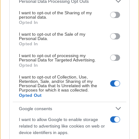
Personal Data Processing Opt Outs
matchvärden. Finns
plan 2 bredvid
services and may gather and store information including but
not limited to your visit or usage behaviour. You may click to
I want to opt-out of the Sharing of my
tillgänglig på plan 3
restaurangen.
personal data.
grant or deny consent to Google and its third-party tags to
på logevåningen.
Opted In
use your data for below specified purposes in below Google
För 20-30
consent section.
personer med
För 26 personer
I want to opt-out of the Sale of my
Personal Data.
tillhörande
med egna
Opted In
sittplatser på
sittplatser på
I want to opt-out of processing my
läktaren
läktaren.
Personal Data for Targeted Advertising.
Middag och
Du kan se hela
Opted In
kaffe
matchen inne
I want to opt-out of Collection, Use,
Tränarbesök
från logen med
Retention, Sale, and/or Sharing of my
inför match
Personal Data that Is Unrelated with the
utsikt över hela
Purposes for which it was collected.
Konferensutru
isen
Opted Out
finns att tillgå
Middag och
kaffe
Google consents
Visa mer
Visa mer
Tränarbesök
I want to allow Google to enable storage
inför match
related to advertising like cookies on web or
Konferensutrustning
device identifiers in apps.
finns att tillgå