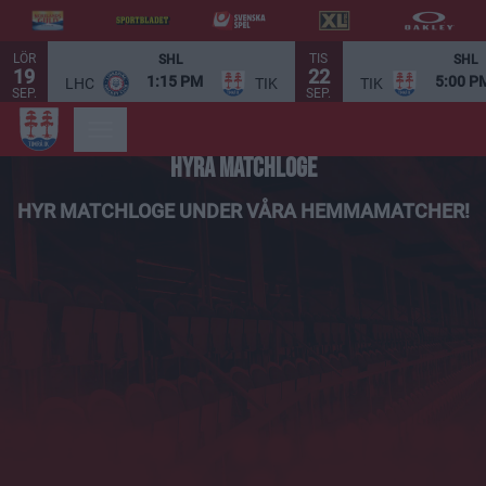
LÖR
TIS
SHL
SHL
19
22
1:15 PM
5:00 P
LHC
TIK
TIK
SEP.
SEP.
HYRA MATCHLOGE
HYR MATCHLOGE UNDER VÅRA HEMMAMATCHER!