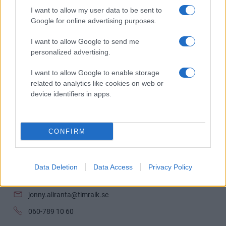
VILL DU HYRA LOGE? HÖR AV DIG TILL OSS!
I want to allow my user data to be sent to
Google for online advertising purposes.
I want to allow Google to send me
personalized advertising.
I want to allow Google to enable storage
related to analytics like cookies on web or
device identifiers in apps.
CONFIRM
Jonny Aliranta
Data Deletion
Data Access
Privacy Policy
Marknad
jonny.aliranta@timraik.se
060-789 10 60