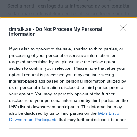
Scrolla ner till den loge du är intresserad av och kontakta
sedan marknadsavdelningen för att se om logen som du
är intresserad av är ledigt just den match du tänkt. Ring
på Telefon 060-789 10 00 alternativt så ringer/mailar du
timraik.se -
Do Not Process My Personal
Information
Visa mer
direkt till en säljare.
If you wish to opt-out of the sale, sharing to third parties, or
processing of your personal or sensitive information for
targeted advertising by us, please use the below opt-out
section to confirm your selection. Please note that after your
opt-out request is processed you may continue seeing
Matchvärdslogen
Z-Logen
Pelle Hallin-logen
Bulla-
interest-based ads based on personal information utilized by
us or personal information disclosed to third parties prior to
your opt-out. You may separately opt-out of the further
disclosure of your personal information by third parties on the
Matchvärdslogen
Z-Loge
IAB’s list of downstream participants. This information may
also be disclosed by us to third parties on the
IAB’s List of
Downstream Participants
that may further disclose it to other
Matchvärdslogen –
Z-logen –
third parties.
Vår nybyggda
Konferensloge som
hörnloge för
finns tillgänglig på
Please note that this website/app uses one or more Google