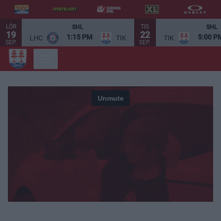
LÖR
TIS
SHL
SHL
19
22
1:15 PM
5:00 P
LHC
TIK
TIK
SEP.
SEP.